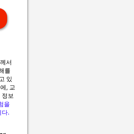
님께서
피해를
고 있
에, 교
 정보
위험을
다.