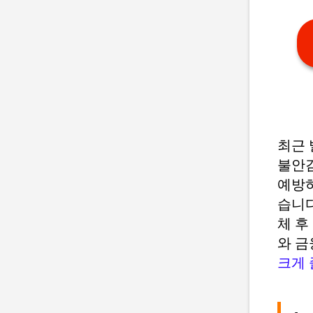
최근 
불안감
예방하
습니다
체 후
와 금
크게 