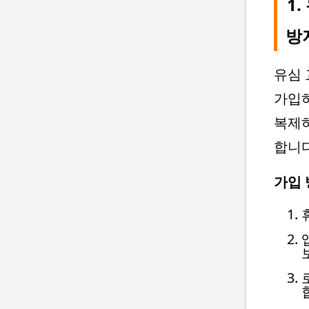
1
방
유심 
가입하
복제
합니
가입 