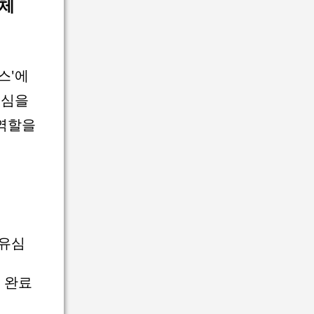
교체
스'에
유심을
역할을
'유심
 완료