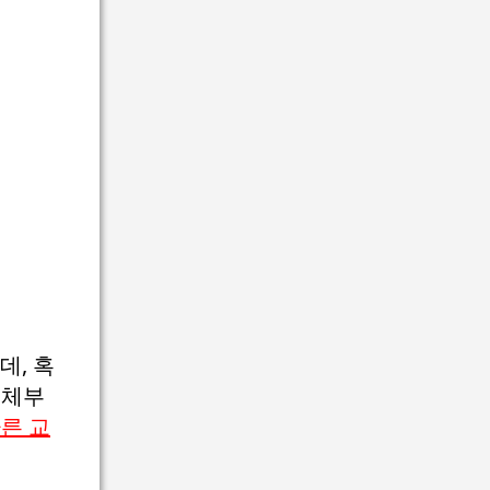
데, 혹
교체부
른 교