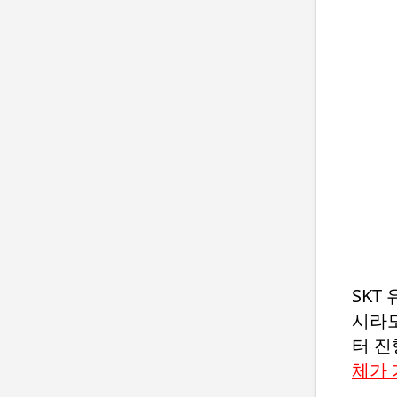
SKT
시라도
터 진
체가 